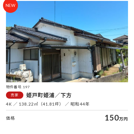
姫
物件番号.197
姫戸町姫浦／下方
4K
138.22㎡（41.81坪）
昭和44年
150
万円