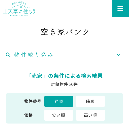
あまくさ暮らし 上天草
物
「
売家
」の条件による検索結果
対象物件50件
物件番号
昇順
降順
価格
安い順
高い順