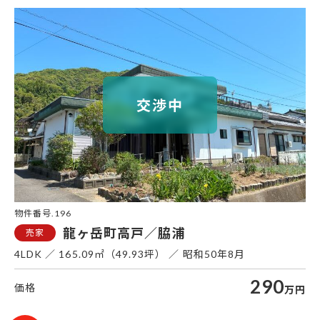
龍
物件番号.196
龍ヶ岳町高戸／脇浦
4LDK
165.09㎡（49.93坪）
昭和50年8月
290
万円