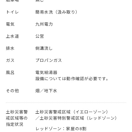
トイレ
簡易水洗（汲み取り）
電気
九州電力
上水道
公営
排水
側溝流し
ガス
プロパンガス
風呂
電気給湯器
設備については動作確認が必要です。
その他
畑
地下水
土砂災害警
土砂災害警戒区域（イエローゾーン）
戒区域等の
土砂災害特別警戒区域（レッドゾーン）
指定状況
レッドゾーン：家屋の8割