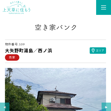
あまくさ暮らし 上天草
物件番号.109
大矢野町湯島／西ノ浜
エリア
売家