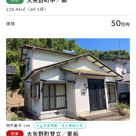
大矢野町中／柳
228.44㎡（69.1坪）
50
万円
大
物件番号.148
大矢野町登立／寄船