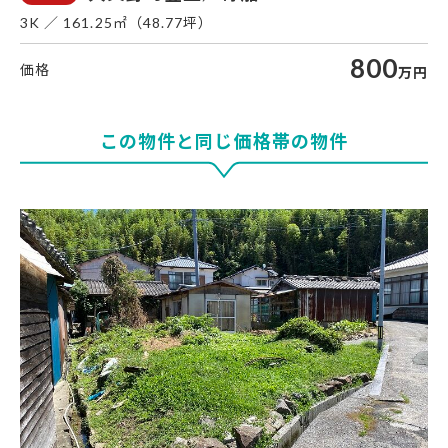
3K
161.25㎡（48.77坪）
800
万円
この物件と同じ価格帯の物件
大