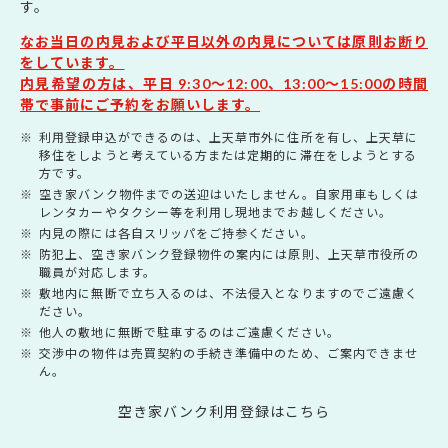
す。
なお当日の内見および平日以外の内見については原則お断り
をしています。
内見希望の方は、平日 9:30～12:00、13:00～15:00の時間
帯で事前にご予約をお願いします。
利用登録申込ができるのは、上天草市外に住所を有し、上天草に
移住をしようと考えている方または定期的に滞在をしようとする
方です。
空き家バンク物件までの送迎はいたしません。自家用車もしくは
レンタカーやタクシー等を利用し現地までお越しください。
内見の際には各自スリッパをご持参ください。
防犯上、空き家バンク登録物件の案内には原則、上天草市役所の
職員が対応します。
敷地内に無断で立ち入るのは、不法侵入となりますのでご遠慮く
ださい。
他人の敷地に無断で駐車するのはご遠慮ください。
交渉中の物件は売買契約の手続き準備中のため、ご案内できませ
ん。
空き家バンク利用登録はこちら