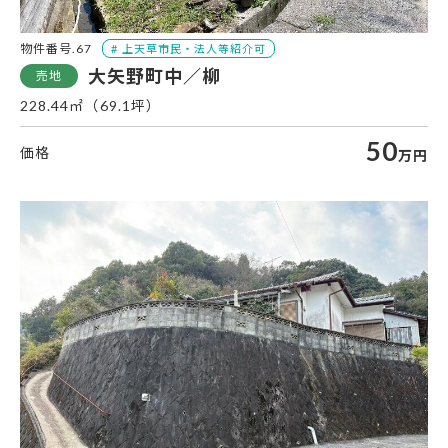
物件番号.67
大矢野町中／柳
228.44㎡（69.1坪）
50
万円
松