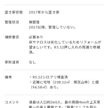
空き家状態
2017年から空き家
管理状況
無管理
2017以降、管理していない。
補修要否
必要あり
床やクロスは劣化しているためリフォームが
望ましいです。R5.12押し入れの雨漏り修繕
済。
家財道具
なし
備考
・R5.12シロアリ検査済
・近隣に宅地（208.12㎡ 現況山林）と畑
（96.58㎡）あり。
コメント
湯島は人口約360人、島の周囲4kmの上天草
唯一の有人離島です。“猫島”としても知ら