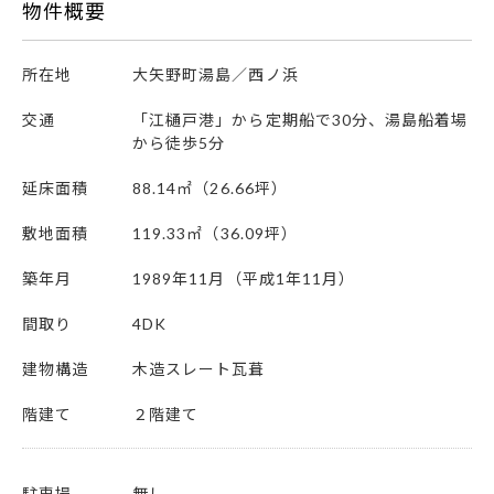
物件概要
所在地
大矢野町湯島／西ノ浜
交通
「江樋戸港」から定期船で30分、湯島船着場
から徒歩5分
延床面積
88.14㎡（26.66坪）
敷地面積
119.33㎡（36.09坪）
築年月
1989年11月（平成1年11月）
間取り
4DK
建物構造
木造スレート瓦葺
階建て
２階建て
駐車場
無し