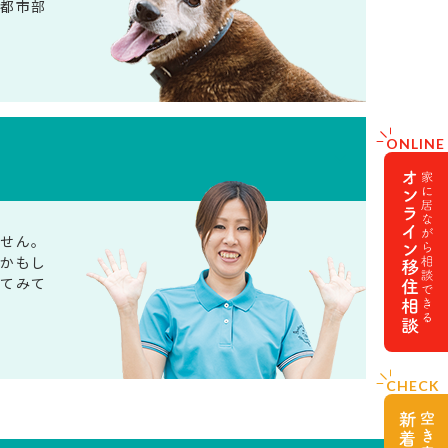
、都市部
ません。
るかもし
してみて