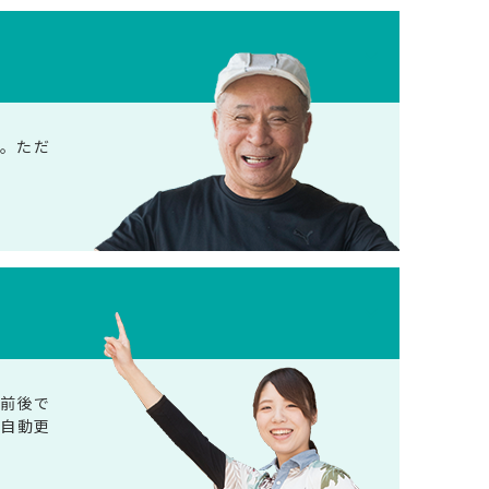
。ただ
円前後で
い自動更