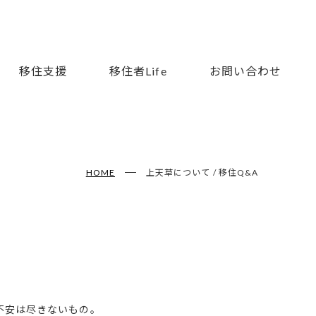
移住支援
移住者Life
お問い合わせ
移住Q&
HOME
上天草について / 移住Q&A
よくある
不安は尽きないもの。