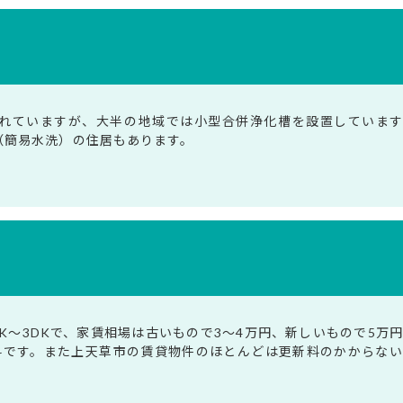
れていますが、大半の地域では小型合併浄化槽を設置しています
（簡易水洗）の住居もあります。
K～3DKで、家賃相場は古いもので3～4万円、新しいもので5万
料です。また上天草市の賃貸物件のほとんどは更新料のかからな