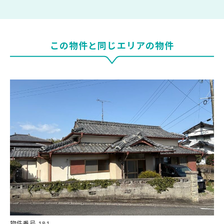
この物件と同じエリアの物件
大
物件番号.181