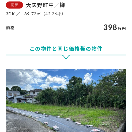
大矢野町中／柳
3DK
139.72㎡（42.26坪）
398
万円
この物件と同じ価格帯の物件
大