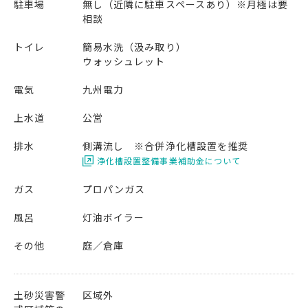
駐車場
無し（近隣に駐車スペースあり）※月極は要
相談
トイレ
簡易水洗（汲み取り）
ウォッシュレット
電気
九州電力
上水道
公営
排水
側溝流し ※合併浄化槽設置を推奨
浄化槽設置整備事業補助金について
ガス
プロパンガス
風呂
灯油ボイラー
その他
庭
倉庫
土砂災害警
区域外