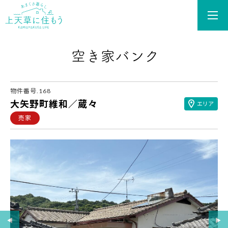
あまくさ暮らし 上天草
物件番号.168
大矢野町維和／蔵々
エリア
売家