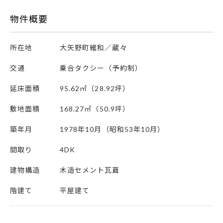
物件概要
所在地
大矢野町維和／蔵々
交通
乗合タクシー（予約制）
延床面積
95.62㎡（28.92坪）
敷地面積
168.27㎡（50.9坪）
築年月
1978年10月（昭和53年10月）
間取り
4DK
建物構造
木造セメント瓦葺
階建て
平屋建て