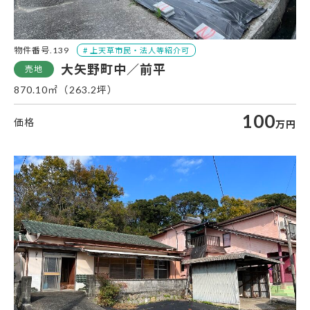
物件番号.139
大矢野町中／前平
870.10㎡（263.2坪）
100
万円
大