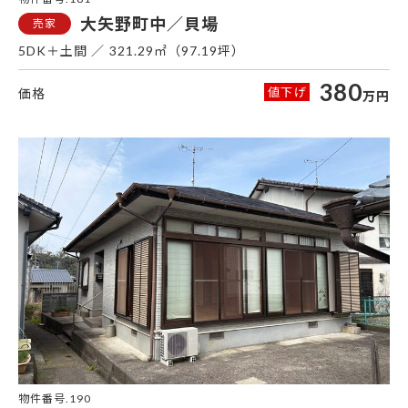
大矢野町中／貝場
5DK＋土間
321.29㎡（97.19坪）
380
万円
大
物件番号.190