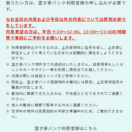
借りたい方は、空き家バンク利用登録の申し込みが必要で
す。
なお当日の内見および平日以外の内見については原則お断り
をしています。
内見希望の方は、平日 9:30～12:00、13:00～15:00の時間
帯で事前にご予約をお願いします。
利用登録申込ができるのは、上天草市外に住所を有し、上天草に
移住をしようと考えている方または定期的に滞在をしようとする
方です。
空き家バンク物件までの送迎はいたしません。自家用車もしくは
レンタカーやタクシー等を利用し現地までお越しください。
内見の際には各自スリッパをご持参ください。
防犯上、空き家バンク登録物件の案内には原則、上天草市役所の
職員が対応します。
敷地内に無断で立ち入るのは、不法侵入となりますのでご遠慮く
ださい。
他人の敷地に無断で駐車するのはご遠慮ください。
交渉中の物件は売買契約の手続き準備中のため、ご案内できませ
ん。
空き家バンク利用登録はこちら