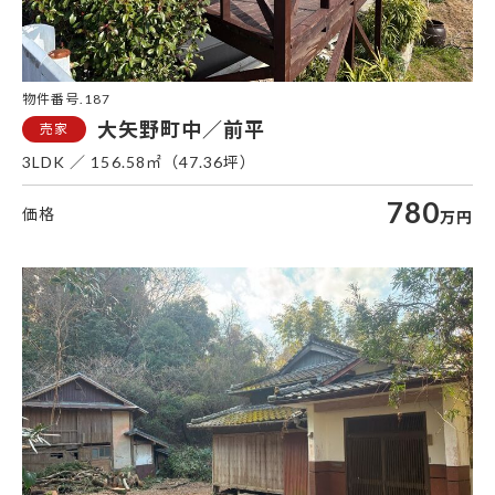
物件番号.187
大矢野町中／前平
3LDK
156.58㎡（47.36坪）
780
万円
姫