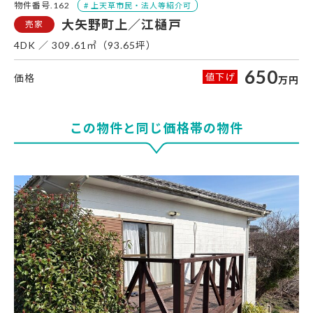
物件番号.162
大矢野町上／江樋戸
4DK
309.61㎡（93.65坪）
650
万円
この物件と同じ価格帯の物件
大