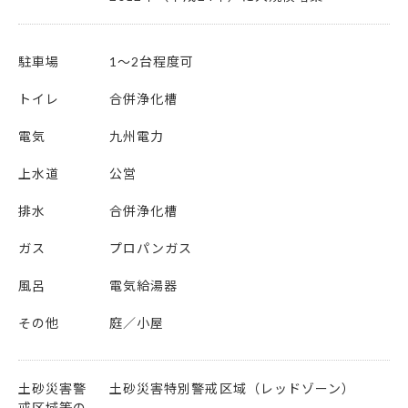
駐車場
1～2台程度可
トイレ
合併浄化槽
電気
九州電力
上水道
公営
排水
合併浄化槽
ガス
プロパンガス
風呂
電気給湯器
その他
庭
小屋
土砂災害警
土砂災害特別警戒区域（レッドゾーン）
戒区域等の