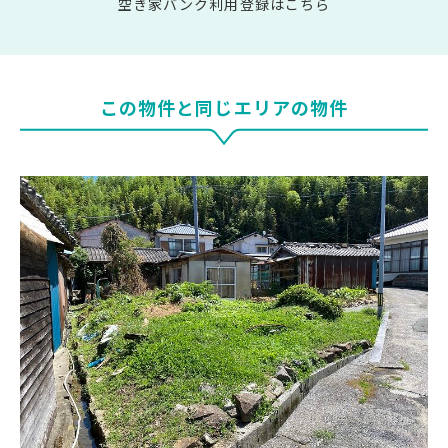
空き家バンク利用登録はこちら
この物件と同じエリアの物件
大