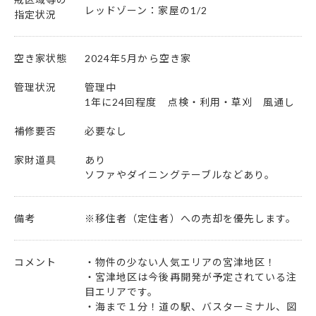
レッドゾーン：家屋の1/2
指定状況
空き家状態
2024年5月から空き家
管理状況
管理中
1年に24回程度 点検・利用・草刈 風通し
補修要否
必要なし
家財道具
あり
ソファやダイニングテーブルなどあり。
備考
※移住者（定住者）への売却を優先します。
コメント
・物件の少ない人気エリアの宮津地区！
・宮津地区は今後再開発が予定されている注
目エリアです。
・海まで１分！道の駅、バスターミナル、図