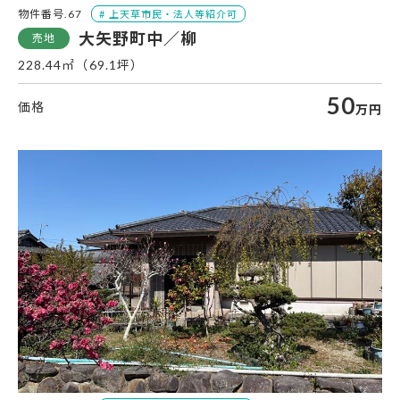
物件番号.67
大矢野町中／柳
228.44㎡（69.1坪）
50
万円
大