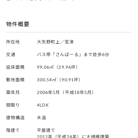
物件概要
所在地
大矢野町上／宮津
交通
バス停「さんぱーる」まで徒歩6分
延床面積
99.06㎡（29.96坪）
敷地面積
300.54㎡（90.91坪）
築年月
2006年5月（平成18年5月）
間取り
4LDK
建物構造
木造
階建て
平屋建て
2012年（平成24年）に大規模増築