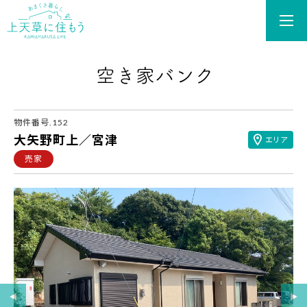
あまくさ暮らし 上天草
物件番号.152
大矢野町上／宮津
エリア
売家