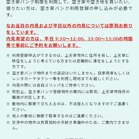
空き家バンク制度を利用して、空き家や空き地を買いたい、
借りたい方は、空き家バンク利用登録の申し込みが必要で
す。
なお当日の内見および平日以外の内見については原則お断り
をしています。
内見希望の方は、平日 9:30～12:00、13:00～15:00の時間
帯で事前にご予約をお願いします。
利用登録申込ができるのは、上天草市外に住所を有し、上天草に
移住をしようと考えている方または定期的に滞在をしようとする
方です。
空き家バンク物件までの送迎はいたしません。自家用車もしくは
レンタカーやタクシー等を利用し現地までお越しください。
内見の際には各自スリッパをご持参ください。
防犯上、空き家バンク登録物件の案内には原則、上天草市役所の
職員が対応します。
敷地内に無断で立ち入るのは、不法侵入となりますのでご遠慮く
ださい。
他人の敷地に無断で駐車するのはご遠慮ください。
交渉中の物件は売買契約の手続き準備中のため、ご案内できませ
ん。