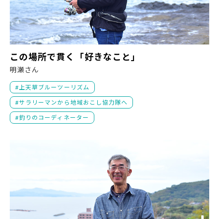
こ
この場所で貫く「好きなこと」
明瀬さん
上天草ブルーツーリズム
サラリーマンから地域おこし協力隊へ
釣りのコーディネーター