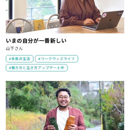
い
いまの自分が一番新しい
山下さん
多拠点生活
ワークウィズライフ
働き方と生き方アップデート中