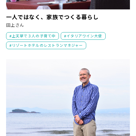
一
一人ではなく、家族でつくる暮らし
田上さん
上天草で３人の子育て中
イタリアワイン大使
リゾートホテルのレストランマネジャー