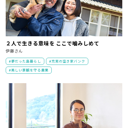
２
２人で生きる意味を ここで噛みしめて
伊藤さん
夢だった島暮らし
充実の空き家バンク
美しい景観を守る農業