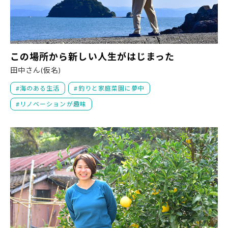
こ
この場所から新しい人生がはじまった
田中さん(仮名)
海のある生活
釣りと家庭菜園に夢中
リノベーションが趣味