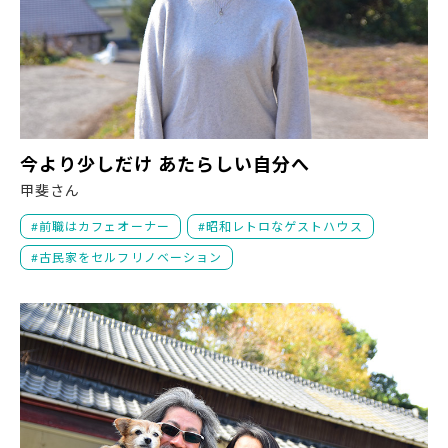
今
今より少しだけ あたらしい自分へ
甲斐さん
前職はカフェオーナー
昭和レトロなゲストハウス
古民家をセルフリノベーション