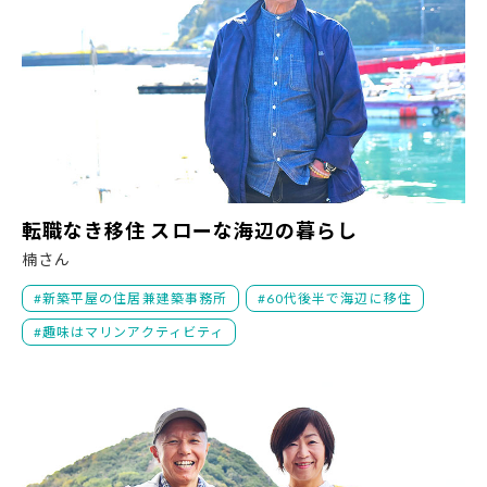
転
転職なき移住 スローな海辺の暮らし
楠さん
新築平屋の住居兼建築事務所
60代後半で海辺に移住
趣味はマリンアクティビティ