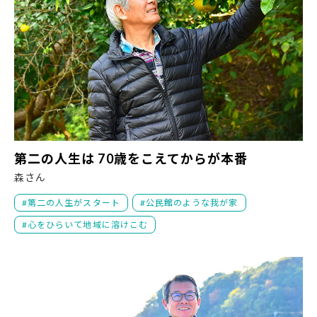
第
第二の人生は 70歳をこえてからが本番
森さん
第二の人生がスタート
公民館のような我が家
心をひらいて地域に溶けこむ