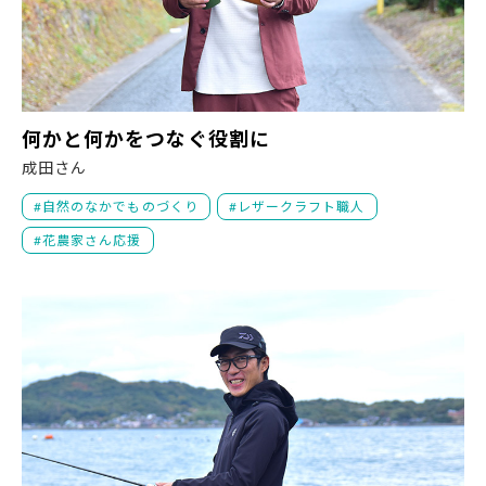
何
何かと何かをつなぐ役割に
成田さん
自然のなかでものづくり
レザークラフト職人
花農家さん応援