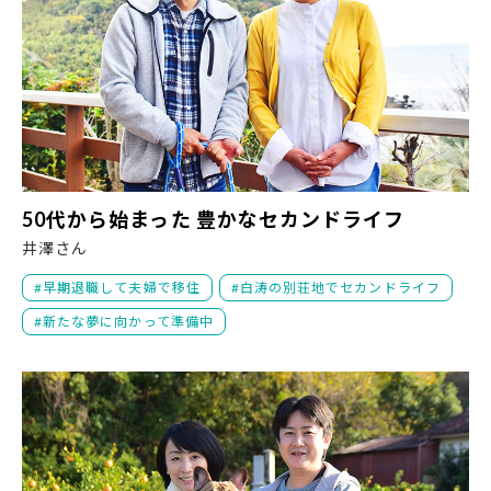
5
50代から始まった 豊かなセカンドライフ
井澤さん
早期退職して夫婦で移住
白涛の別荘地でセカンドライフ
新たな夢に向かって準備中