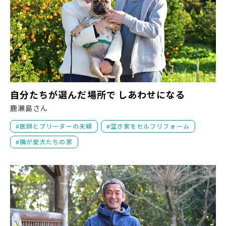
自
自分たちが選んだ場所で しあわせになる
鹿瀬島さん
医師とブリーダーの夫婦
空き家をセルフリフォーム
隣が愛犬たちの家