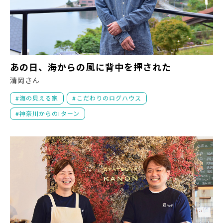
あ
あの日、海からの風に背中を押された
清岡さん
海の見える家
こだわりのログハウス
神奈川からのIターン