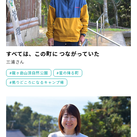
す
すべては、この町に つながっていた
三浦さん
龍ヶ岳山頂自然公園
星の降る町
拠りどころになるキャンプ場